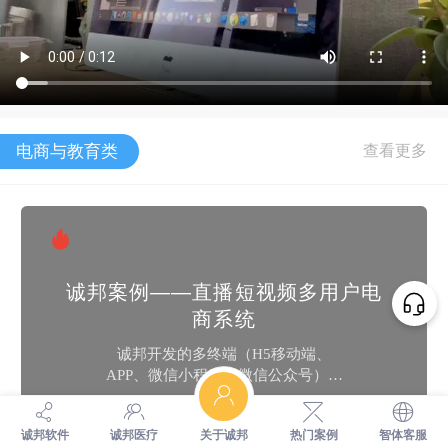
电商与教育类
诚邦案例——直播短视频多用户电
商系统
诚邦开发的多终端（H5移动端、
APP、微信小程序、微信公众号）、
多用户商城系统拥有多种运营模式
B2B2C/B2C，内置独立商家后台、
诚邦软件
诚邦医疗
关于诚邦
热门案例
智体客服
商城装修、短视频、社区种草、全